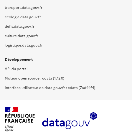
transport.data.gouv.fr
ecologie.data.gouv.fr
defis.data.gouv.fr
culture.data.gouv.fr
logistique.data.gouv.fr
Développement
API du portail
Moteur open source : udata (17.2.0)
Interface utilisateur de data.gouv.fr : cdata (7ad44f4)
RÉPUBLIQUE
FRANÇAISE