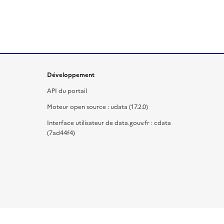
Développement
API du portail
Moteur open source : udata (17.2.0)
Interface utilisateur de data.gouv.fr : cdata
(7ad44f4)