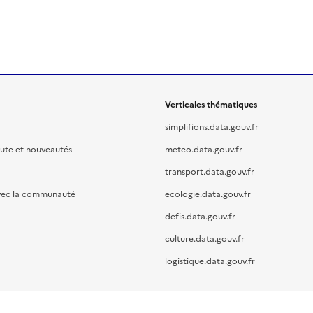
Verticales thématiques
simplifions.data.gouv.fr
oute et nouveautés
meteo.data.gouv.fr
transport.data.gouv.fr
vec la communauté
ecologie.data.gouv.fr
defis.data.gouv.fr
culture.data.gouv.fr
logistique.data.gouv.fr