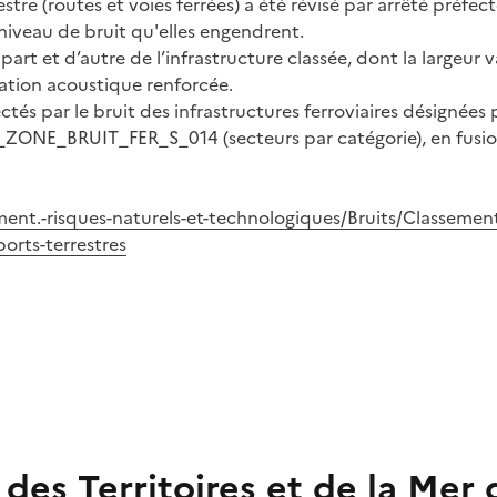
tre (routes et voies ferrées) a été révisé par arrêté préfec
 niveau de bruit qu'elles engendrent.
art et d’autre de l’infrastructure classée, dont la largeur v
lation acoustique renforcée.
tés par le bruit des infrastructures ferroviaires désignées 
_ZONE_BRUIT_FER_S_014 (secteurs par catégorie), en fusion
ent.-risques-naturels-et-technologiques/Bruits/Classement
orts-terrestres
des Territoires et de la Mer