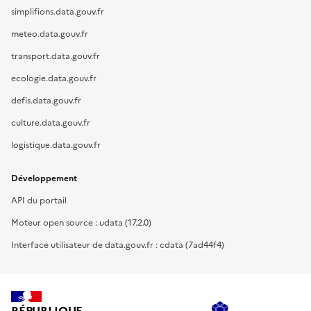
simplifions.data.gouv.fr
meteo.data.gouv.fr
transport.data.gouv.fr
ecologie.data.gouv.fr
defis.data.gouv.fr
culture.data.gouv.fr
logistique.data.gouv.fr
Développement
API du portail
Moteur open source : udata (17.2.0)
Interface utilisateur de data.gouv.fr : cdata (7ad44f4)