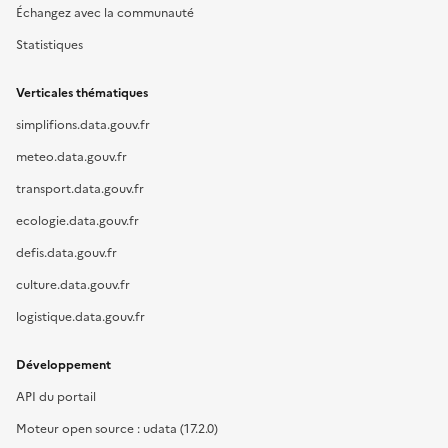
Échangez avec la communauté
Statistiques
Verticales thématiques
simplifions.data.gouv.fr
meteo.data.gouv.fr
transport.data.gouv.fr
ecologie.data.gouv.fr
defis.data.gouv.fr
culture.data.gouv.fr
logistique.data.gouv.fr
Développement
API du portail
Moteur open source : udata (17.2.0)