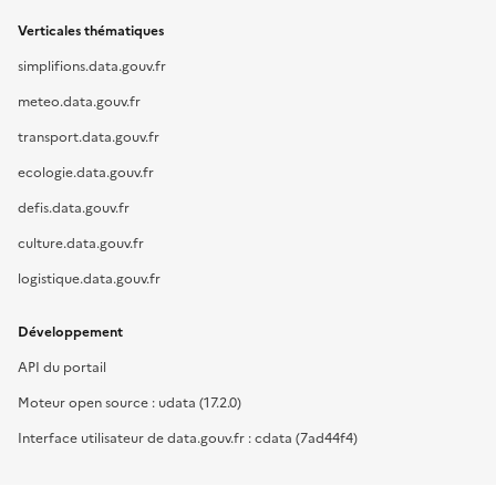
Verticales thématiques
simplifions.data.gouv.fr
meteo.data.gouv.fr
transport.data.gouv.fr
ecologie.data.gouv.fr
defis.data.gouv.fr
culture.data.gouv.fr
logistique.data.gouv.fr
Développement
API du portail
Moteur open source : udata (17.2.0)
Interface utilisateur de data.gouv.fr : cdata (7ad44f4)