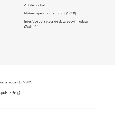
API du portail
Moteur open source : udata (17.2.0)
Interface utilisateur de data.gouv.fr : cdata
(7ad44f4)
 Numérique (DINUM).
-public.fr