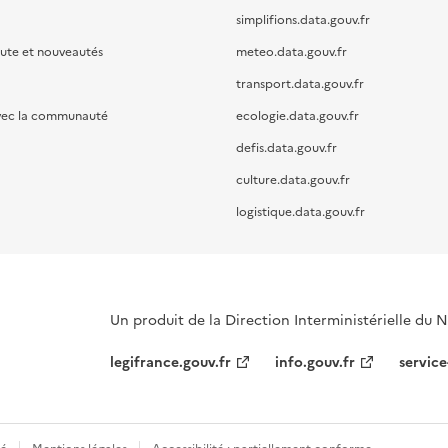
simplifions.data.gouv.fr
oute et nouveautés
meteo.data.gouv.fr
transport.data.gouv.fr
vec la communauté
ecologie.data.gouv.fr
defis.data.gouv.fr
culture.data.gouv.fr
logistique.data.gouv.fr
Un produit de la Direction Interministérielle du
legifrance.gouv.fr
info.gouv.fr
service