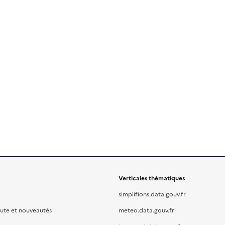
Verticales thématiques
simplifions.data.gouv.fr
oute et nouveautés
meteo.data.gouv.fr