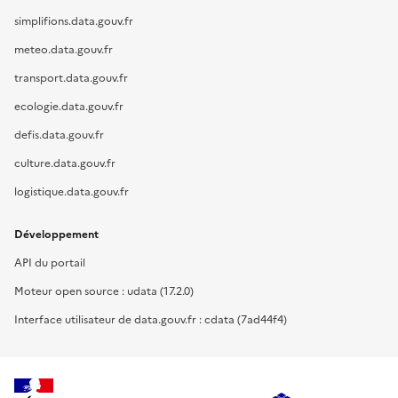
simplifions.data.gouv.fr
meteo.data.gouv.fr
transport.data.gouv.fr
ecologie.data.gouv.fr
defis.data.gouv.fr
culture.data.gouv.fr
logistique.data.gouv.fr
Développement
API du portail
Moteur open source : udata (17.2.0)
Interface utilisateur de data.gouv.fr : cdata (7ad44f4)