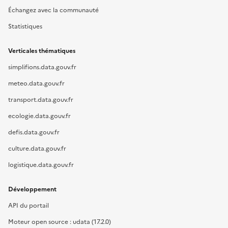
Échangez avec la communauté
Statistiques
Verticales thématiques
simplifions.data.gouv.fr
meteo.data.gouv.fr
transport.data.gouv.fr
ecologie.data.gouv.fr
defis.data.gouv.fr
culture.data.gouv.fr
logistique.data.gouv.fr
Développement
API du portail
Moteur open source : udata (17.2.0)