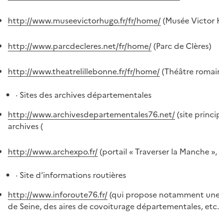
http://www.museevictorhugo.fr/fr/home/
(Musée Victor H
http://www.parcdecleres.net/fr/home/
(Parc de Clères)
http://www.theatrelillebonne.fr/fr/home/
(Théâtre romain
· Sites des archives départementales
http://www.archivesdepartementales76.net/
(site princ
archives (
http://www.archexpo.fr/
(portail « Traverser la Manche »
· Site d’informations routières
http://www.inforoute76.fr/
(qui propose notamment une c
de Seine, des aires de covoiturage départementales, etc. 