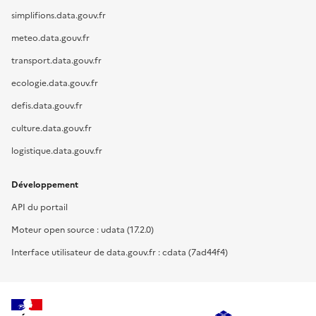
simplifions.data.gouv.fr
meteo.data.gouv.fr
transport.data.gouv.fr
ecologie.data.gouv.fr
defis.data.gouv.fr
culture.data.gouv.fr
logistique.data.gouv.fr
Développement
API du portail
Moteur open source : udata (17.2.0)
Interface utilisateur de data.gouv.fr : cdata (7ad44f4)