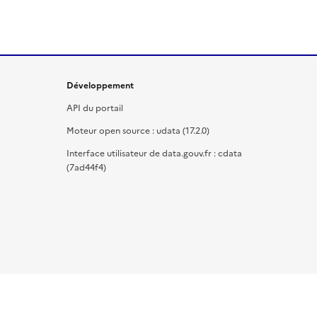
Développement
API du portail
Moteur open source : udata (17.2.0)
Interface utilisateur de data.gouv.fr : cdata
(7ad44f4)