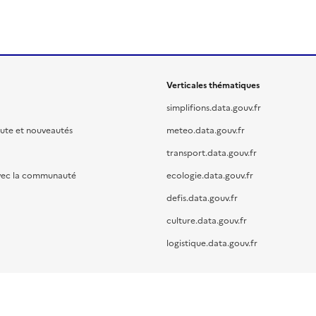
Verticales thématiques
simplifions.data.gouv.fr
oute et nouveautés
meteo.data.gouv.fr
transport.data.gouv.fr
vec la communauté
ecologie.data.gouv.fr
defis.data.gouv.fr
culture.data.gouv.fr
logistique.data.gouv.fr