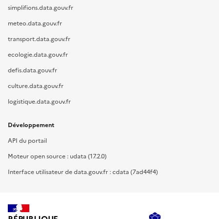
simplifions.data.gouv.fr
meteo.data.gouv.fr
transport.data.gouv.fr
ecologie.data.gouv.fr
defis.data.gouv.fr
culture.data.gouv.fr
logistique.data.gouv.fr
Développement
API du portail
Moteur open source : udata (17.2.0)
Interface utilisateur de data.gouv.fr : cdata (7ad44f4)