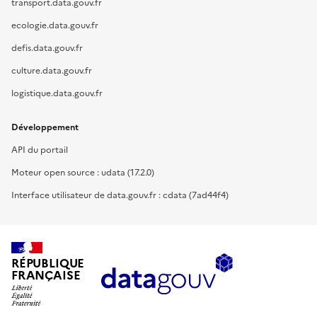
transport.data.gouv.fr
ecologie.data.gouv.fr
defis.data.gouv.fr
culture.data.gouv.fr
logistique.data.gouv.fr
Développement
API du portail
Moteur open source : udata (17.2.0)
Interface utilisateur de data.gouv.fr : cdata (7ad44f4)
RÉPUBLIQUE
FRANÇAISE