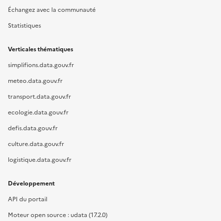
Échangez avec la communauté
Statistiques
Verticales thématiques
simplifions.data.gouv.fr
meteo.data.gouv.fr
transport.data.gouv.fr
ecologie.data.gouv.fr
defis.data.gouv.fr
culture.data.gouv.fr
logistique.data.gouv.fr
Développement
API du portail
Moteur open source : udata (17.2.0)