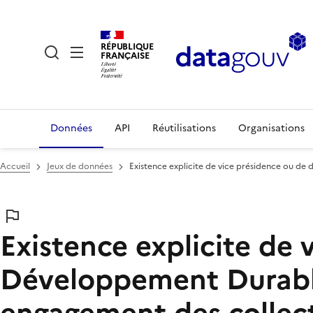
RÉPUBLIQUE
FRANÇAISE
Données
API
Réutilisations
Organisations
Accueil
Jeux de données
Existence explicite de vice présidence ou d
Existence explicite de 
Développement Durable