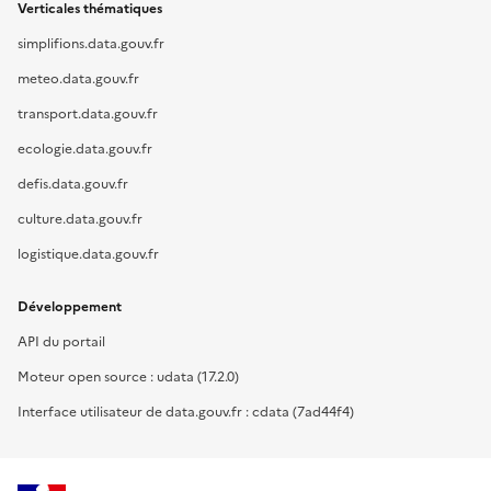
Verticales thématiques
simplifions.data.gouv.fr
meteo.data.gouv.fr
transport.data.gouv.fr
ecologie.data.gouv.fr
defis.data.gouv.fr
culture.data.gouv.fr
logistique.data.gouv.fr
Développement
API du portail
Moteur open source : udata (17.2.0)
Interface utilisateur de data.gouv.fr : cdata (7ad44f4)