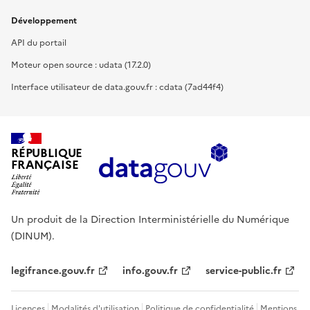
Développement
API du portail
Moteur open source : udata (17.2.0)
Interface utilisateur de data.gouv.fr : cdata (7ad44f4)
RÉPUBLIQUE
FRANÇAISE
Un produit de la Direction Interministérielle du Numérique
(DINUM).
legifrance.gouv.fr
info.gouv.fr
service-public.fr
Licences
Modalités d'utilisation
Politique de confidentialité
Mentions