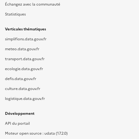
Échangez avec la communauté
Statistiques
Verticales thématiques
simplifions.data.gouv.fr
meteo.data.gouv.fr
transport.data.gouv.fr
ecologie.data.gouv.fr
defis.data.gouv.fr
culture.data.gouv.fr
logistique.data.gouv.fr
Développement
API du portail
Moteur open source : udata (17.2.0)