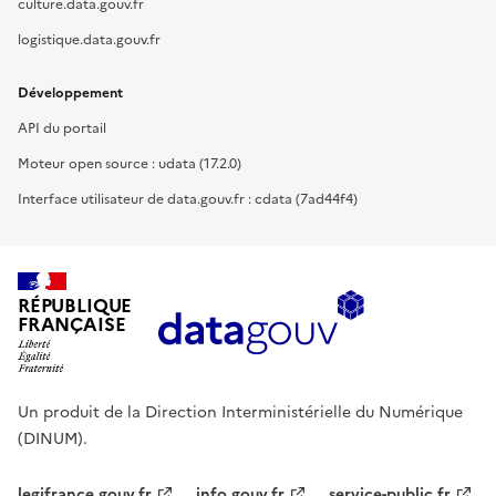
culture.data.gouv.fr
logistique.data.gouv.fr
Développement
API du portail
Moteur open source : udata (17.2.0)
Interface utilisateur de data.gouv.fr : cdata (7ad44f4)
RÉPUBLIQUE
FRANÇAISE
Un produit de la Direction Interministérielle du Numérique
(DINUM).
legifrance.gouv.fr
info.gouv.fr
service-public.fr