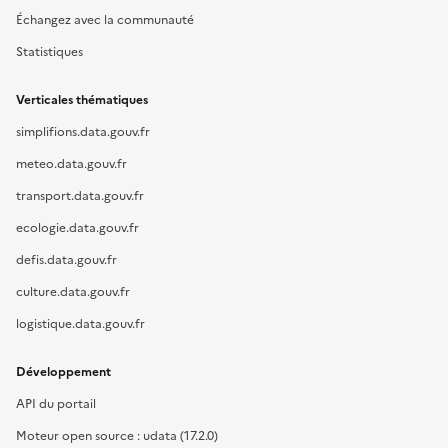
Échangez avec la communauté
Statistiques
Verticales thématiques
simplifions.data.gouv.fr
meteo.data.gouv.fr
transport.data.gouv.fr
ecologie.data.gouv.fr
defis.data.gouv.fr
culture.data.gouv.fr
logistique.data.gouv.fr
Développement
API du portail
Moteur open source : udata (17.2.0)