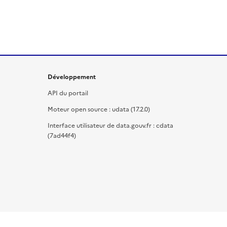
Développement
API du portail
Moteur open source : udata (17.2.0)
Interface utilisateur de data.gouv.fr : cdata
(7ad44f4)