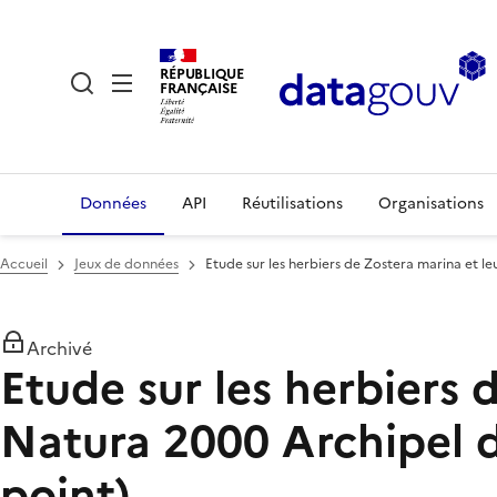
RÉPUBLIQUE
FRANÇAISE
Données
API
Réutilisations
Organisations
Accueil
Jeux de données
Etude sur les herbiers de Zostera marina et le
Archivé
Etude sur les herbiers 
Natura 2000 Archipel d
point)