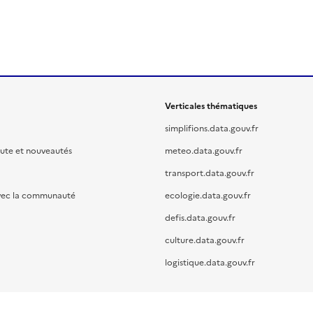
Verticales thématiques
simplifions.data.gouv.fr
oute et nouveautés
meteo.data.gouv.fr
transport.data.gouv.fr
vec la communauté
ecologie.data.gouv.fr
defis.data.gouv.fr
culture.data.gouv.fr
logistique.data.gouv.fr