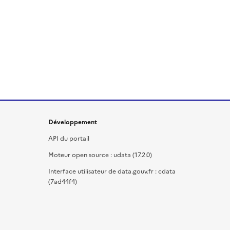
Développement
API du portail
Moteur open source : udata (17.2.0)
Interface utilisateur de data.gouv.fr : cdata
(7ad44f4)