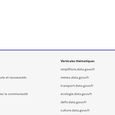
Verticales thématiques
simplifions.data.gouv.fr
oute et nouveautés
meteo.data.gouv.fr
transport.data.gouv.fr
vec la communauté
ecologie.data.gouv.fr
defis.data.gouv.fr
culture.data.gouv.fr