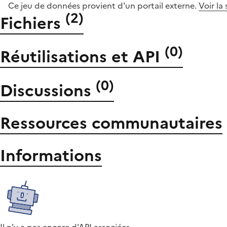
Ce jeu de données provient d'un portail externe.
Voir la
(
2
)
Fichiers
(
0
)
Réutilisations et API
(
0
)
Discussions
Ressources communautaires
Informations
Il n'y a pas encore d'API associées