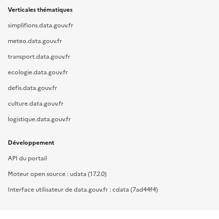
Verticales thématiques
simplifions.data.gouv.fr
meteo.data.gouv.fr
transport.data.gouv.fr
ecologie.data.gouv.fr
defis.data.gouv.fr
culture.data.gouv.fr
logistique.data.gouv.fr
Développement
API du portail
Moteur open source : udata (17.2.0)
Interface utilisateur de data.gouv.fr : cdata (7ad44f4)