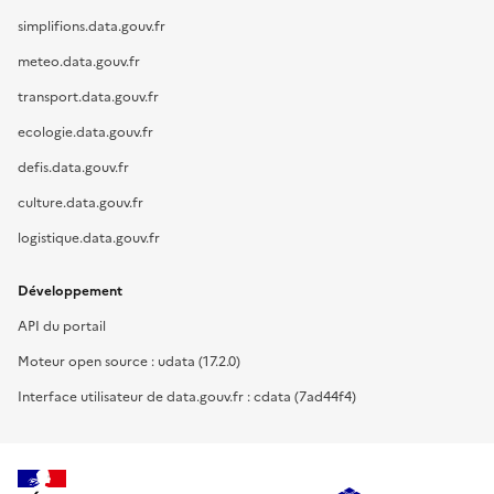
simplifions.data.gouv.fr
meteo.data.gouv.fr
transport.data.gouv.fr
ecologie.data.gouv.fr
defis.data.gouv.fr
culture.data.gouv.fr
logistique.data.gouv.fr
Développement
API du portail
Moteur open source : udata (17.2.0)
Interface utilisateur de data.gouv.fr : cdata (7ad44f4)