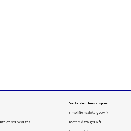
Verticales thématiques
simplifions.data.gouv.fr
oute et nouveautés
meteo.data.gouv.fr