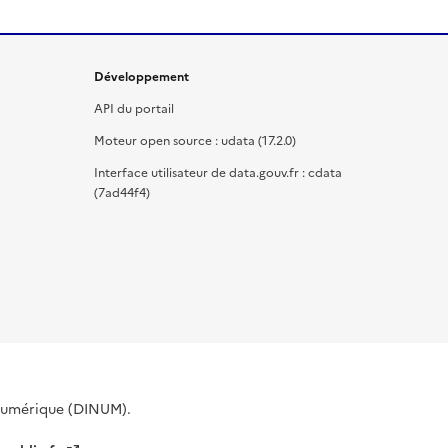
Développement
API du portail
Moteur open source : udata (17.2.0)
Interface utilisateur de data.gouv.fr : cdata
(7ad44f4)
 Numérique (DINUM).