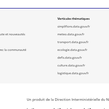
Verticales thématiques
simplifions.data.gouv.fr
oute et nouveautés
meteo.data.gouv.fr
transport.data.gouv.fr
vec la communauté
ecologie.data.gouv.fr
defis.data.gouv.fr
culture.data.gouv.fr
logistique.data.gouv.fr
Un produit de la Direction Interministérielle du