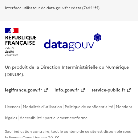
Interface utilisateur de data.gouv.fr : cdata (7ad44f4)
RÉPUBLIQUE
FRANÇAISE
Un produit de la Direction Interministérielle du Numérique
(DINUM).
legifrance.gouv.fr
info.gouv.fr
service-public.fr
Licences
Modalités d'utilisation
Politique de confidentialité
Mentions
légales
Accessibilité : partiellement conforme
Sauf indication contraire, tout le contenu de ce site est disponible sous
la licence
Open Licence 2.0