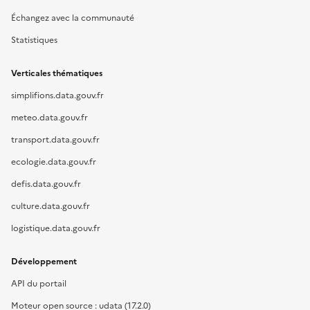
Échangez avec la communauté
Statistiques
Verticales thématiques
simplifions.data.gouv.fr
meteo.data.gouv.fr
transport.data.gouv.fr
ecologie.data.gouv.fr
defis.data.gouv.fr
culture.data.gouv.fr
logistique.data.gouv.fr
Développement
API du portail
Moteur open source : udata (17.2.0)