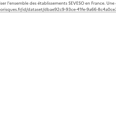
r l'ensemble des établissements SEVESO en France. Une dis
georisques.fr/id/dataset/dbae92c9-93ce-41fe-9a66-8c4a0c