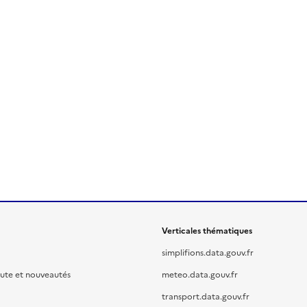
Verticales thématiques
simplifions.data.gouv.fr
oute et nouveautés
meteo.data.gouv.fr
transport.data.gouv.fr