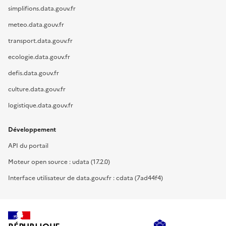
simplifions.data.gouv.fr
meteo.data.gouv.fr
transport.data.gouv.fr
ecologie.data.gouv.fr
defis.data.gouv.fr
culture.data.gouv.fr
logistique.data.gouv.fr
Développement
API du portail
Moteur open source : udata (17.2.0)
Interface utilisateur de data.gouv.fr : cdata (7ad44f4)