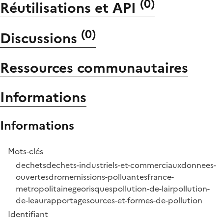
(
0
)
Réutilisations et API
(
0
)
Discussions
Ressources communautaires
Informations
Informations
Mots-clés
dechets
dechets-industriels-et-commerciaux
donnees-
ouvertes
drom
emissions-polluantes
france-
metropolitaine
georisques
pollution-de-lair
pollution-
de-leau
rapportage
sources-et-formes-de-pollution
Identifiant