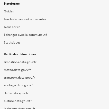
Plateforme
Guides
Feuille de route et nouveautés
Nous écrire
Échangez avec la communauté
Statistiques
Verticales thématiques
simplifions.data.gouv.fr
meteo.data.gouv.fr
transport.data.gouv.fr
ecologie.data.gouv.fr
defis.data.gouv.fr
culture.data.gouv.fr
logistique.data.gouv.fr