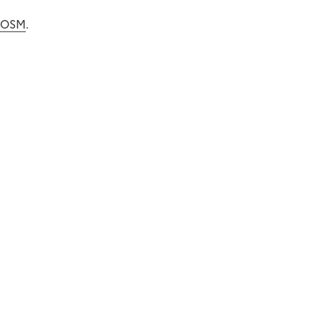
i OSM
.