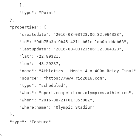
        ],

        "type": "Point"

    },

    "properties": {

        "createdate": "2016-08-03T23:06:32.064323",

        "id": "9db75a3b-9b45-421f-b61c-1da0bfddab63",

        "lastupdate": "2016-08-03T23:06:32.064323",

        "lat": -22.89321,

        "lon": -43.29237,

        "name": "Athletics - Men's 4 x 400m Relay Final"
        "source": "https://www.rio2016.com",

        "type": "scheduled",

        "what": "sport.competition.olympics.athletics",

        "when": "2016-08-21T01:35:00Z",

        "where:name": "Olympic Stadium"

    },

    "type": "Feature"
