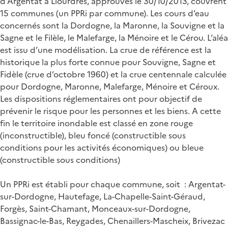
d’Argentat à Liourdres, approuvés le 30/10/2013, couvrent
15 communes (un PPRi par commune). Les cours d’eau
concernés sont la Dordogne, la Maronne, la Souvigne et la
Sagne et le Filèle, le Malefarge, la Ménoire et le Cérou. L’aléa
est issu d’une modélisation. La crue de référence est la
historique la plus forte connue pour Souvigne, Sagne et
Fidèle (crue d’octobre 1960) et la crue centennale calculée
pour Dordogne, Maronne, Malefarge, Ménoire et Céroux.
Les dispositions réglementaires ont pour objectif de
prévenir le risque pour les personnes et les biens. A cette
fin le territoire inondable est classé en zone rouge
(inconstructible), bleu foncé (constructible sous
conditions pour les activités économiques) ou bleue
(constructible sous conditions)
Un PPRi est établi pour chaque commune, soit : Argentat-
sur-Dordogne, Hautefage, La-Chapelle-Saint-Géraud,
Forgès, Saint-Chamant, Monceaux-sur-Dordogne,
Bassignac-le-Bas, Reygades, Chenaillers-Mascheix, Brivezac