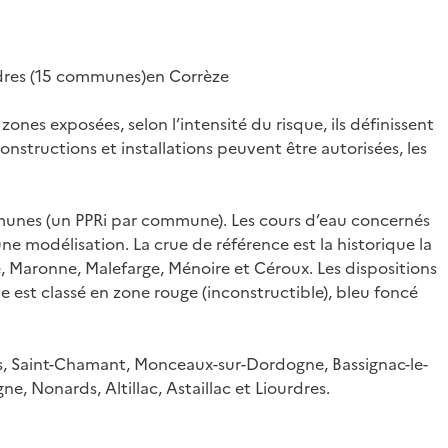
urdres (15 communes)en Corrèze
ones exposées, selon l’intensité du risque, ils définissent
constructions et installations peuvent être autorisées, les
mmunes (un PPRi par commune). Les cours d’eau concernés
’une modélisation. La crue de référence est la historique la
, Maronne, Malefarge, Ménoire et Céroux. Les dispositions
le est classé en zone rouge (inconstructible), bleu foncé
s, Saint-Chamant, Monceaux-sur-Dordogne, Bassignac-le-
 Nonards, Altillac, Astaillac et Liourdres.