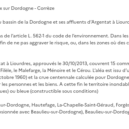
x sur Dordogne - Corrèze
u bassin de la Dordogne et ses affluents d’Argentat à Lio
de l’article L. 562-1 du code de l’environnement. Dans les z
afin de ne pas aggraver le risque, ou, dans les zones où des 
ntat à Liourdres, approuvés le 30/10/2013, couvrent 15 co
ilèle, le Malefarge, la Ménoire et le Cérou. L’aléa est issu d
octobre 1960) et la crue centennale calculée pour Dordogne
les personnes et les biens. A cette fin le territoire inondab
ues) ou bleue (constructible sous conditions)
sur-Dordogne, Hautefage, La-Chapelle-Saint-Géraud, Forgè
ionnée avec Beaulieu-sur-Dordogne), Beaulieu-sur-Dordogne,