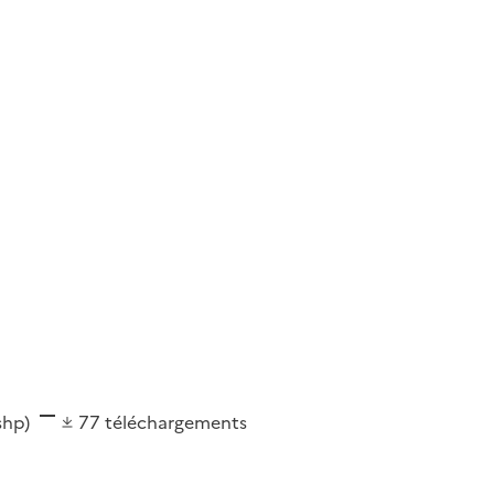
(shp)
77
téléchargements