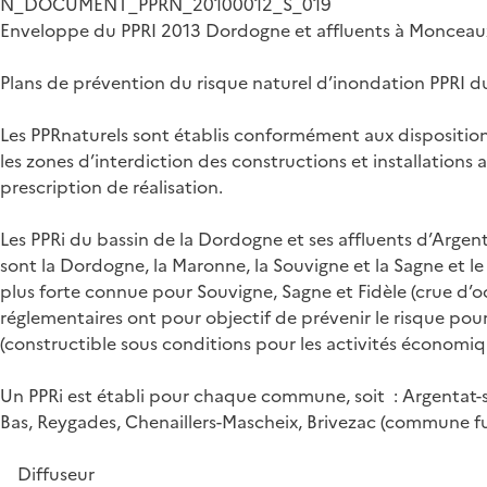
N_DOCUMENT_PPRN_20100012_S_019
Enveloppe du PPRI 2013 Dordogne et affluents à Monceau
Plans de prévention du risque naturel d’inondation PPRI d
Les PPRnaturels sont établis conformément aux dispositions 
les zones d’interdiction des constructions et installations 
prescription de réalisation.
Les PPRi du bassin de la Dordogne et ses affluents d’Arge
sont la Dordogne, la Maronne, la Souvigne et la Sagne et le F
plus forte connue pour Souvigne, Sagne et Fidèle (crue d’
réglementaires ont pour objectif de prévenir le risque pour 
(constructible sous conditions pour les activités économiq
Un PPRi est établi pour chaque commune, soit : Argentat-
Bas, Reygades, Chenaillers-Mascheix, Brivezac (commune fus
Diffuseur