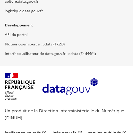
culture.data.gouv.fr
logistique.data.gouv.fr
Développement
API du portail
Moteur open source : udata (17.2.0)
Interface utilisateur de data.gouv.fr : cdata (7ad44f4)
RÉPUBLIQUE
FRANÇAISE
Un produit de la Direction Interministérielle du Numérique
(DINUM).
legifrance.gouv.fr
info.gouv.fr
service-public.fr