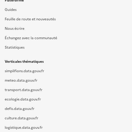
Plateforme
Guides
Feuille de route et nouveautés
Nous écrire
Échangez avec la communauté
Statistiques
Verticales thématiques
simplifions.data.gouv.fr
meteo.data.gouv.fr
transport.data.gouv.fr
ecologie.data.gouv.fr
defis.data.gouv.fr
culture.data.gouv.fr
logistique.data.gouv.fr