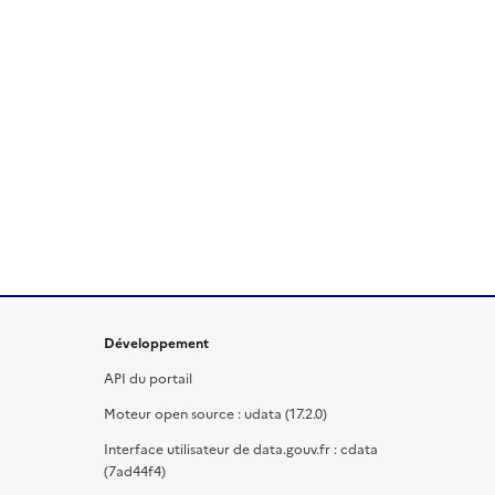
Développement
API du portail
Moteur open source : udata (17.2.0)
Interface utilisateur de data.gouv.fr : cdata
(7ad44f4)