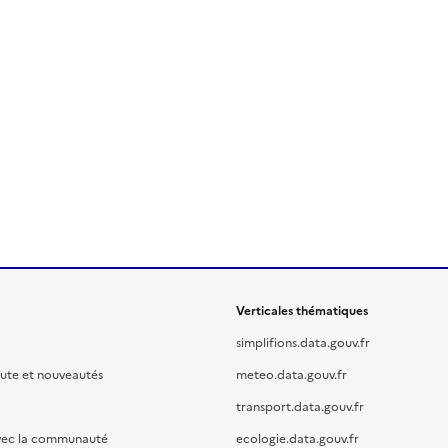
Verticales thématiques
simplifions.data.gouv.fr
oute et nouveautés
meteo.data.gouv.fr
transport.data.gouv.fr
vec la communauté
ecologie.data.gouv.fr