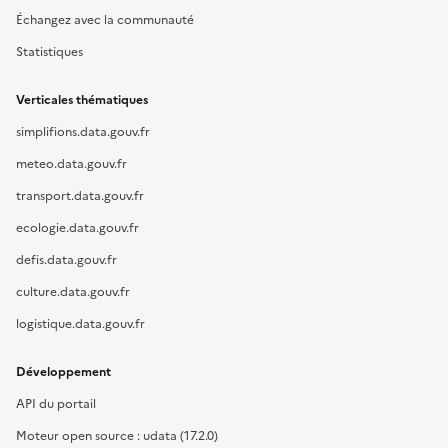
Échangez avec la communauté
Statistiques
Verticales thématiques
simplifions.data.gouv.fr
meteo.data.gouv.fr
transport.data.gouv.fr
ecologie.data.gouv.fr
defis.data.gouv.fr
culture.data.gouv.fr
logistique.data.gouv.fr
Développement
API du portail
Moteur open source : udata (17.2.0)