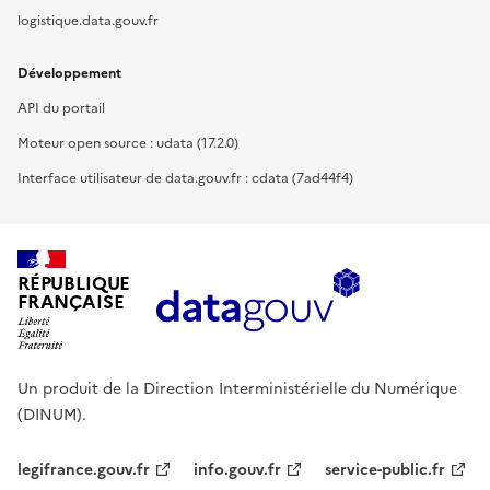
logistique.data.gouv.fr
Développement
API du portail
Moteur open source : udata (17.2.0)
Interface utilisateur de data.gouv.fr : cdata (7ad44f4)
RÉPUBLIQUE
FRANÇAISE
Un produit de la Direction Interministérielle du Numérique
(DINUM).
legifrance.gouv.fr
info.gouv.fr
service-public.fr