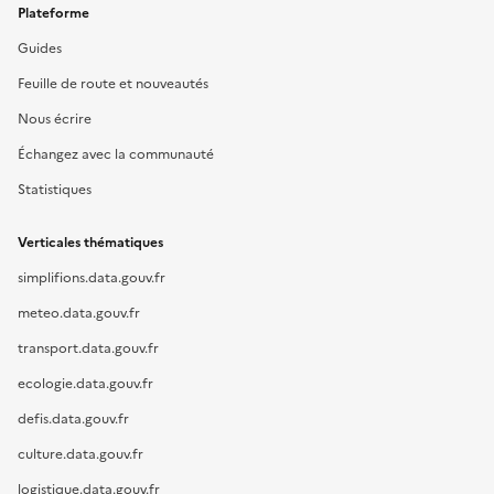
Plateforme
Guides
Feuille de route et nouveautés
Nous écrire
Échangez avec la communauté
Statistiques
Verticales thématiques
simplifions.data.gouv.fr
meteo.data.gouv.fr
transport.data.gouv.fr
ecologie.data.gouv.fr
defis.data.gouv.fr
culture.data.gouv.fr
logistique.data.gouv.fr