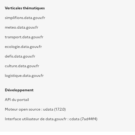
Verticales thématiques
simplifions.data.gouv.fr
meteo.data.gouv.fr
transport.data.gouv.fr
ecologie.data.gouv.fr
defis.data.gouv.fr
culture.data.gouv.fr
logistique.data.gouv.fr
Développement
API du portail
Moteur open source : udata (17.2.0)
Interface utilisateur de data.gouv.fr : cdata (7ad44f4)