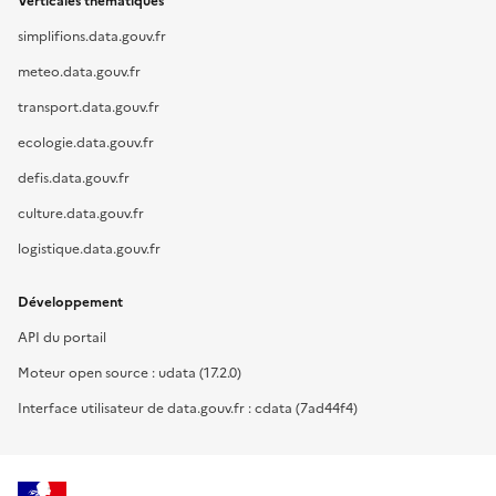
Verticales thématiques
simplifions.data.gouv.fr
meteo.data.gouv.fr
transport.data.gouv.fr
ecologie.data.gouv.fr
defis.data.gouv.fr
culture.data.gouv.fr
logistique.data.gouv.fr
Développement
API du portail
Moteur open source : udata (17.2.0)
Interface utilisateur de data.gouv.fr : cdata (7ad44f4)