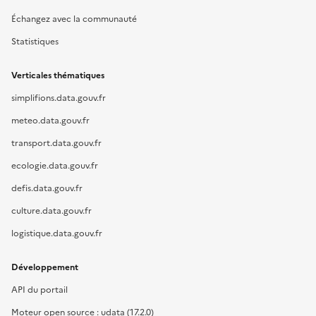
Échangez avec la communauté
Statistiques
Verticales thématiques
simplifions.data.gouv.fr
meteo.data.gouv.fr
transport.data.gouv.fr
ecologie.data.gouv.fr
defis.data.gouv.fr
culture.data.gouv.fr
logistique.data.gouv.fr
Développement
API du portail
Moteur open source : udata (17.2.0)