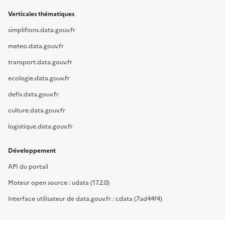
Verticales thématiques
simplifions.data.gouv.fr
meteo.data.gouv.fr
transport.data.gouv.fr
ecologie.data.gouv.fr
defis.data.gouv.fr
culture.data.gouv.fr
logistique.data.gouv.fr
Développement
API du portail
Moteur open source : udata (17.2.0)
Interface utilisateur de data.gouv.fr : cdata (7ad44f4)