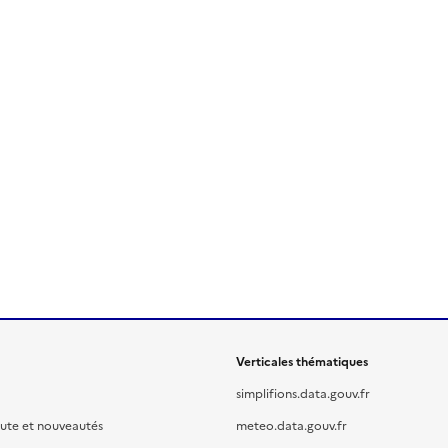
Verticales thématiques
simplifions.data.gouv.fr
oute et nouveautés
meteo.data.gouv.fr