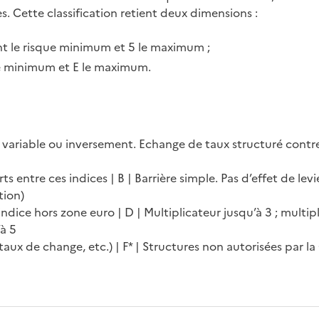
es. Cette classification retient deux dimensions :
tant le risque minimum et 5 le maximum ;
que minimum et E le maximum.
x variable ou inversement. Echange de taux structuré contre 
ts entre ces indices | B | Barrière simple. Pas d’effet de levi
tion)
 indice hors zone euro | D | Multiplicateur jusqu’à 3 ; multi
’à 5
aux de change, etc.) | F* | Structures non autorisées par la 