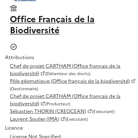
Office Français de la
Biodiversité
Attributions
Chef de projet CARTHAM (Office français de la
biodiversité)
(Détenteur des droits)
Pôle géomatique (Office français de la biodiversité)
(Gestionnaire)
Chef de projet CARTHAM (Office français de la
biodiversité)
(Producteur)
Sébastien THORIN (CREOCEAN)
(Exécutant)
Laurent Soulier (IMA)
(Exécutant)
Licence
License Not Specified